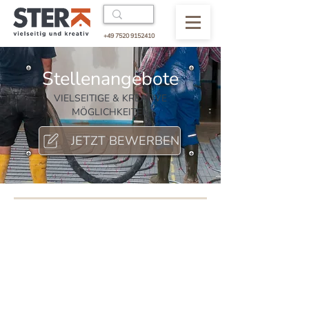
+49 7520 9152410
Stellenangebote
VIELSEITIGE & KREATIVE
MÖGLICHKEITEN
JETZT BEWERBEN