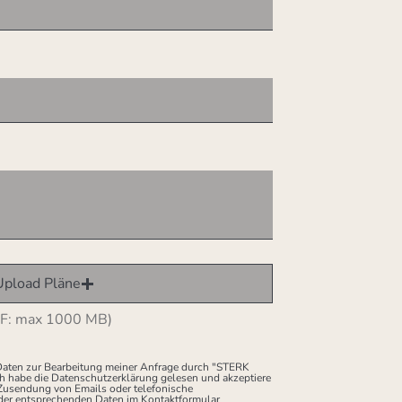
Upload Pläne
F: max 1000 MB)
 Daten zur Bearbeitung meiner Anfrage durch "STERK
ch habe die Datenschutzerklärung gelesen und akzeptiere
r Zusendung von Emails oder telefonische
er entsprechenden Daten im Kontaktformular