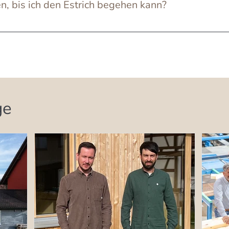
, bis ich den Estrich begehen kann?
Produkt ab. Den Normalen Calciumsulfat-Fließestrich 
fos finden Sie hier
ge