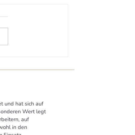
lstand für Artenvielfalt
t und hat sich auf
esonderen Wert legt
beitern, auf
wohl in den
m Einsatz