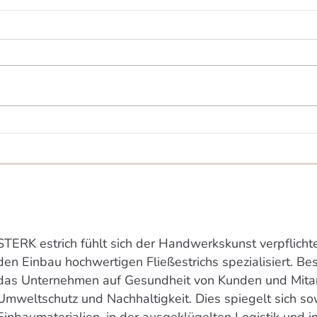
Mitte
Calciumsulfat-Fließestrich für
zwei Massiv-Holz-Mauer®-
Häuser
STERK estrich fühlt sich der Handwerkskunst verpflichte
den Einbau hochwertigen Fließestrichs spezialisiert. B
das Unternehmen auf Gesundheit von Kunden und Mitar
Umweltschutz und Nachhaltigkeit. Dies spiegelt sich so
Einbaumaterialien, in der ausgeklügelten Logistik und i